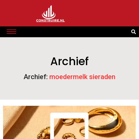
Archief
Archief:
moedermelk sieraden